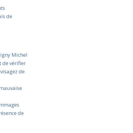
nts
ais de
rigny Michel
 de vérifier
nvisagez de
e mauvaise
 dommages
présence de