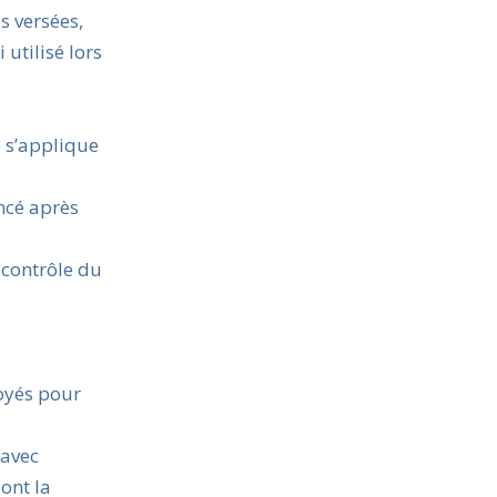
s versées,
utilisé lors
e s’applique
ncé après
 contrôle du
voyés pour
 avec
dont la