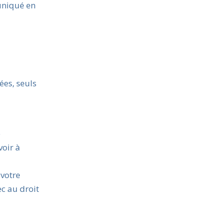
uniqué en
ées, seuls
e
voir à
 votre
c au droit