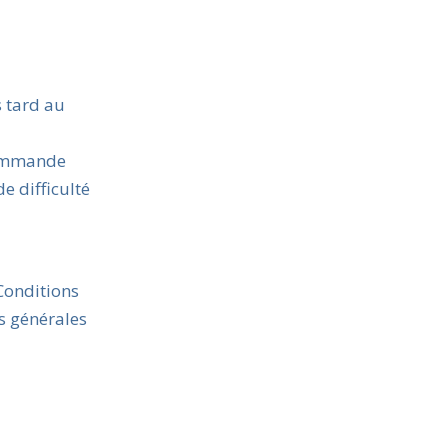
s tard au
 commande
e difficulté
Conditions
s générales