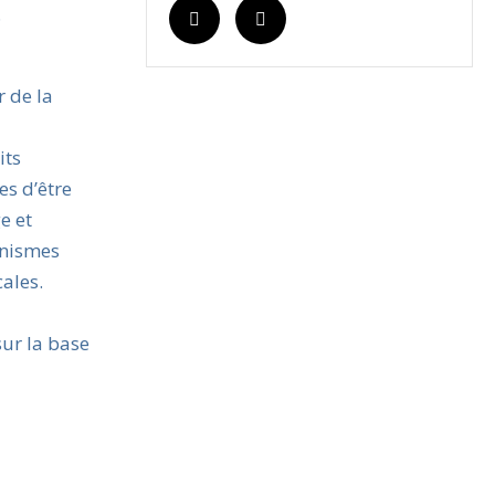
.
r de la
its
es d’être
e et
anismes
ales.
sur la base