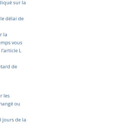
diqué sur la
le délai de
r la
temps vous
’article L
etard de
r les
échangé ou
 jours de la