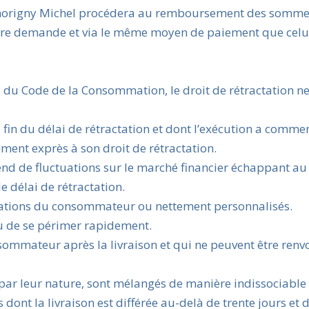
té Thorigny Michel procédera au remboursement des somme
votre demande et via le même moyen de paiement que celui 
 du Code de la Consommation, le droit de rétractation n
 fin du délai de rétractation et dont l’exécution a comme
ent exprès à son droit de rétractation.
pend de fluctuations sur le marché financier échappant au
e délai de rétractation.
fications du consommateur ou nettement personnalisés.
ou de se périmer rapidement.
nsommateur après la livraison et qui ne peuvent être ren
de par leur nature, sont mélangés de manière indissociable
 dont la livraison est différée au-delà de trente jours et 