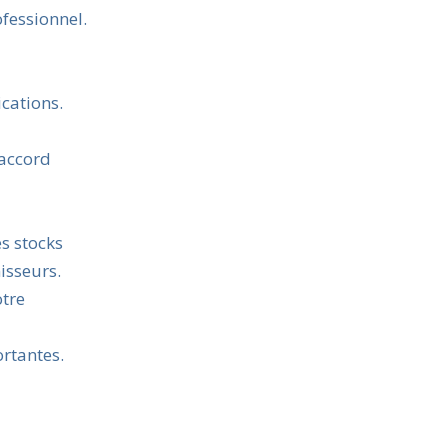
fessionnel.
cations.
 accord
es stocks
isseurs.
otre
rtantes.